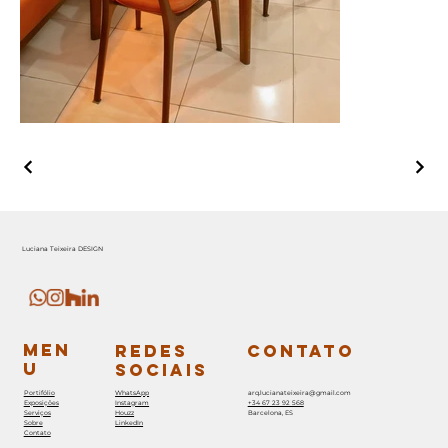
Luciana Teixeira DESIGN
MEN
REDES
CONTATO
U
SOCIAIS
Portifólio
WhatsApp
arq.lucianateixeira@gmail.com
Exposições
Instagram
+34 67 23 92 568
Serviços
Houzz
Barcelona, ES
Sobre
LinkedIn
Contato