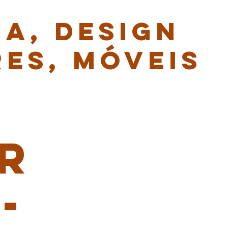
A, DESIGN
RES, MÓVEIS
S
R
-