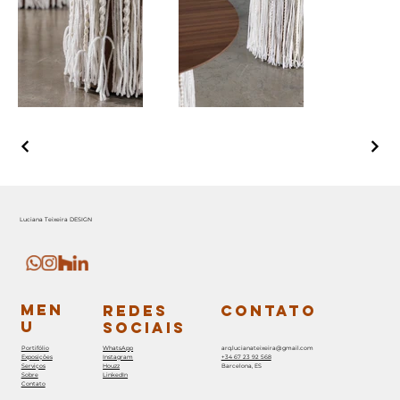
Luciana Teixeira DESIGN
MEN
REDES
CONTATO
U
SOCIAIS
Portifólio
WhatsApp
arq.lucianateixeira@gmail.com
Exposições
Instagram
+34 67 23 92 568
Serviços
Houzz
Barcelona, ES
Sobre
LinkedIn
Contato