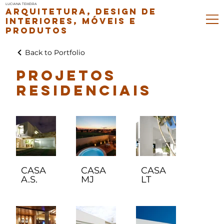
LUCIANA TEIXEIRA
ARQUITETURA, DESIGN DE
INTERIORES, MÓVEIS E
PRODUTOS
Back to Portfolio
PROJETOS
RESIDENCIAIS
CASA
CASA
CASA
A.S.
MJ
LT