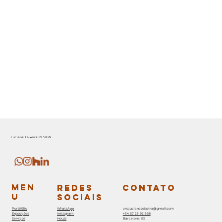
Luciana Teixeira DESIGN
MEN
REDES
CONTATO
U
SOCIAIS
Portifólio
WhatsApp
arq.lucianateixeira@gmail.com
Exposições
Instagram
+34 67 23 92 568
Serviços
Houzz
Barcelona, ES