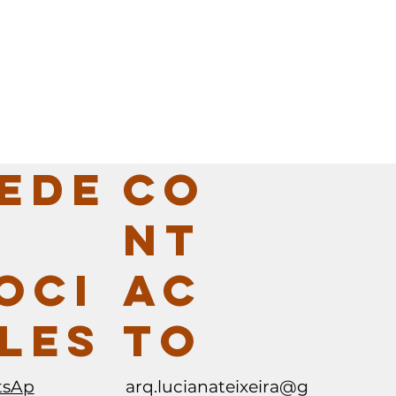
CO
EDE
NT
AC
OCI
TO
LES
arq.lucianateixeira@g
tsAp